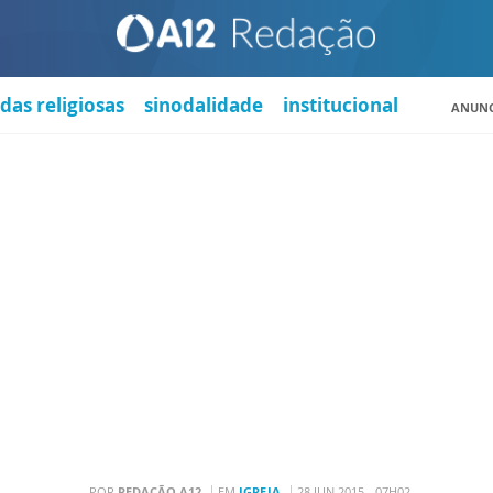
das religiosas
sinodalidade
institucional
ANUNC
POR
REDAÇÃO A12
EM
IGREJA
28 JUN 2015 - 07H02