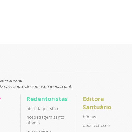
reito autoral.
12 (faleconosco@santuarionacional.com).
P
Redentoristas
Editora
Santuário
história pe. vitor
bíblias
hospedagem santo
afonso
deus conosco
missionários