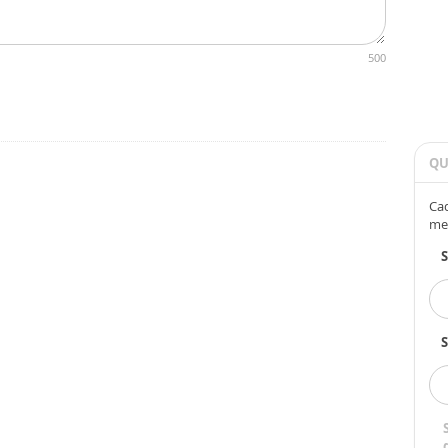
500
QU
Cad
me
S