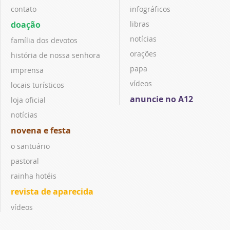
contato
infográficos
doação
libras
notícias
família dos devotos
orações
história de nossa senhora
papa
imprensa
vídeos
locais turísticos
anuncie no A12
loja oficial
notícias
novena e festa
o santuário
pastoral
rainha hotéis
revista de aparecida
vídeos