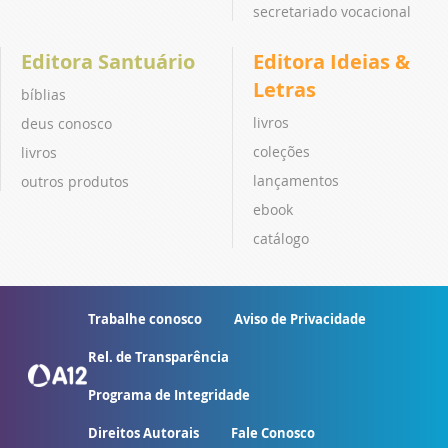
secretariado vocacional
Editora Santuário
Editora Ideias &
Letras
bíblias
livros
deus conosco
coleções
livros
lançamentos
outros produtos
ebook
catálogo
Trabalhe conosco
Aviso de Privacidade
Rel. de Transparência
Programa de Integridade
Direitos Autorais
Fale Conosco