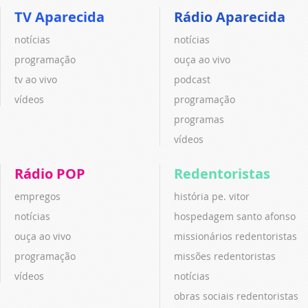
TV Aparecida
Rádio Aparecida
notícias
notícias
programação
ouça ao vivo
tv ao vivo
podcast
vídeos
programação
programas
vídeos
Rádio POP
Redentoristas
empregos
história pe. vitor
notícias
hospedagem santo afonso
ouça ao vivo
missionários redentoristas
programação
missões redentoristas
vídeos
notícias
obras sociais redentoristas