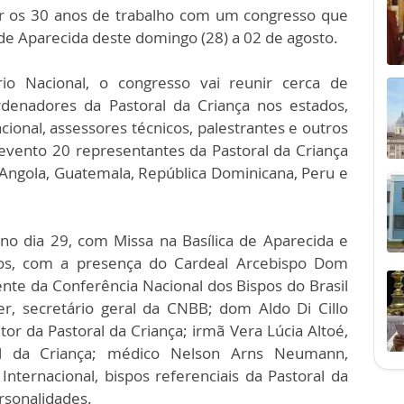
ar os 30 anos de trabalho com um congresso que
 de Aparecida deste domingo (28) a 02 de agosto.
o Nacional, o congresso vai reunir cerca de
rdenadores da Pastoral da Criança nos estados,
cional, assessores técnicos, palestrantes e outros
vento 20 representantes da Pastoral da Criança
s, Angola, Guatemala, República Dominicana, Peru e
no dia 29, com Missa na Basílica de Aparecida e
os, com a presença do Cardeal Arcebispo Dom
te da Conferência Nacional dos Bispos do Brasil
r, secretário geral da CNBB; dom Aldo Di Cillo
tor da Pastoral da Criança; irmã Vera Lúcia Altoé,
al da Criança; médico Nelson Arns Neumann,
nternacional, bispos referenciais da Pastoral da
ersonalidades.