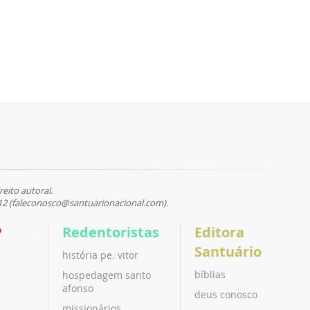
reito autoral.
12 (faleconosco@santuarionacional.com).
P
Redentoristas
Editora
Santuário
história pe. vitor
bíblias
hospedagem santo
afonso
deus conosco
missionários