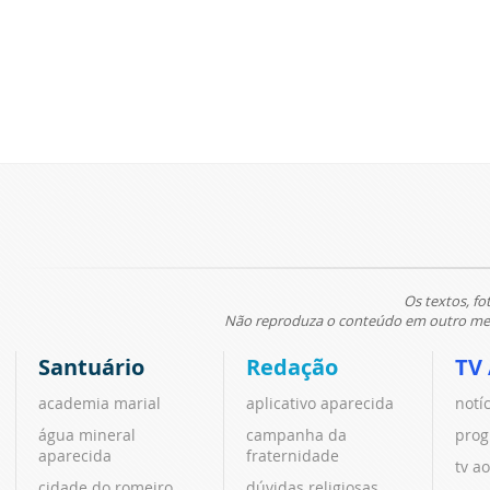
Os textos, fo
Não reproduza o conteúdo em outro meio
Santuário
Redação
TV
academia marial
aplicativo aparecida
notí
água mineral
campanha da
prog
aparecida
fraternidade
tv ao
cidade do romeiro
dúvidas religiosas