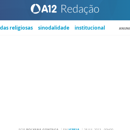
das religiosas
sinodalidade
institucional
ANUNC
POR
POLYANA GONZAGA
EM
IGREJA
28 JUL 2013 - 00H00