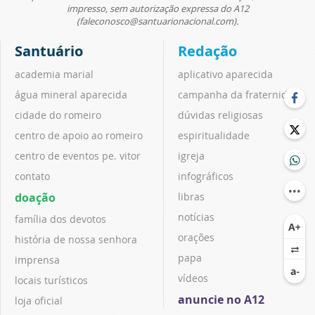
impresso, sem autorização expressa do A12
(faleconosco@santuarionacional.com).
Santuário
Redação
academia marial
aplicativo aparecida
água mineral aparecida
campanha da fraternidade
cidade do romeiro
dúvidas religiosas
centro de apoio ao romeiro
espiritualidade
centro de eventos pe. vitor
igreja
contato
infográficos
doação
libras
notícias
família dos devotos
orações
história de nossa senhora
papa
imprensa
vídeos
locais turísticos
anuncie no A12
loja oficial