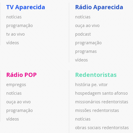
TV Aparecida
Rádio Aparecida
notícias
notícias
programação
ouça ao vivo
tv ao vivo
podcast
vídeos
programação
programas
vídeos
Rádio POP
Redentoristas
empregos
história pe. vitor
notícias
hospedagem santo afonso
ouça ao vivo
missionários redentoristas
programação
missões redentoristas
vídeos
notícias
obras sociais redentoristas