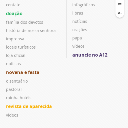
contato
infográficos
doação
libras
notícias
família dos devotos
orações
história de nossa senhora
papa
imprensa
vídeos
locais turísticos
anuncie no A12
loja oficial
notícias
novena e festa
o santuário
pastoral
rainha hotéis
revista de aparecida
vídeos