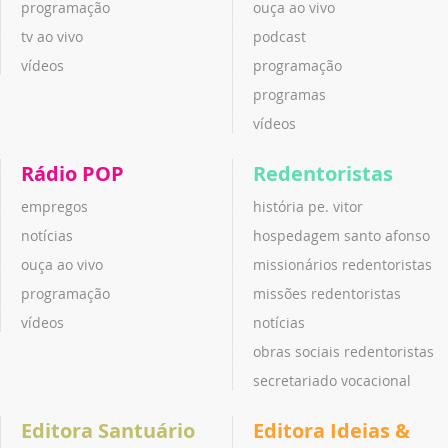
programação
ouça ao vivo
tv ao vivo
podcast
vídeos
programação
programas
vídeos
Rádio POP
Redentoristas
empregos
história pe. vitor
notícias
hospedagem santo afonso
ouça ao vivo
missionários redentoristas
programação
missões redentoristas
vídeos
notícias
obras sociais redentoristas
secretariado vocacional
Editora Santuário
Editora Ideias &