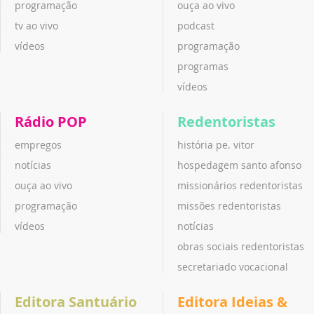
programação
ouça ao vivo
tv ao vivo
podcast
vídeos
programação
programas
vídeos
Rádio POP
Redentoristas
empregos
história pe. vitor
notícias
hospedagem santo afonso
ouça ao vivo
missionários redentoristas
programação
missões redentoristas
vídeos
notícias
obras sociais redentoristas
secretariado vocacional
Editora Santuário
Editora Ideias &