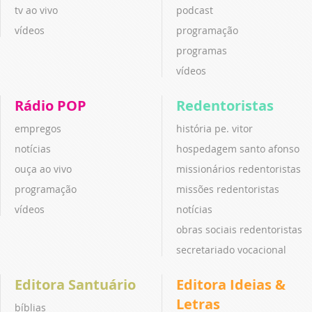
tv ao vivo
podcast
vídeos
programação
programas
vídeos
Rádio POP
Redentoristas
empregos
história pe. vitor
notícias
hospedagem santo afonso
ouça ao vivo
missionários redentoristas
programação
missões redentoristas
vídeos
notícias
obras sociais redentoristas
secretariado vocacional
Editora Santuário
Editora Ideias &
Letras
bíblias