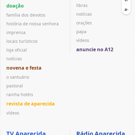
doação
libras
notícias
família dos devotos
orações
história de nossa senhora
papa
imprensa
vídeos
locais turísticos
anuncie no A12
loja oficial
notícias
novena e festa
o santuário
pastoral
rainha hotéis
revista de aparecida
vídeos
TV Aparecida
Rádio Aparecida