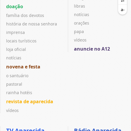
doação
libras
notícias
família dos devotos
orações
história de nossa senhora
papa
imprensa
vídeos
locais turísticos
anuncie no A12
loja oficial
notícias
novena e festa
o santuário
pastoral
rainha hotéis
revista de aparecida
vídeos
TV Aparecida
Rádio Aparecida