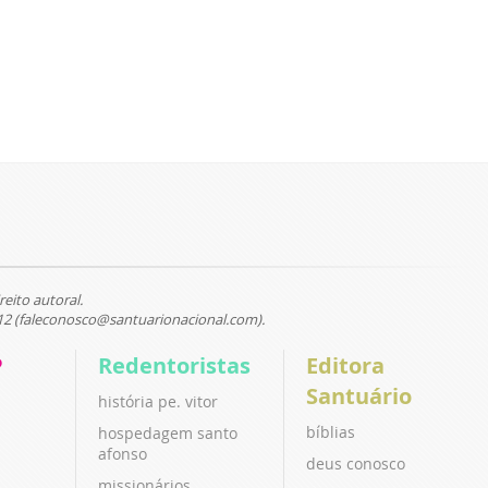
reito autoral.
12 (faleconosco@santuarionacional.com).
P
Redentoristas
Editora
Santuário
história pe. vitor
bíblias
hospedagem santo
afonso
deus conosco
missionários