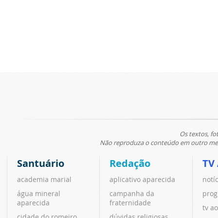
Os textos, fo
Não reproduza o conteúdo em outro meio
Santuário
Redação
TV
academia marial
aplicativo aparecida
notí
água mineral
campanha da
prog
aparecida
fraternidade
tv ao
cidade do romeiro
dúvidas religiosas