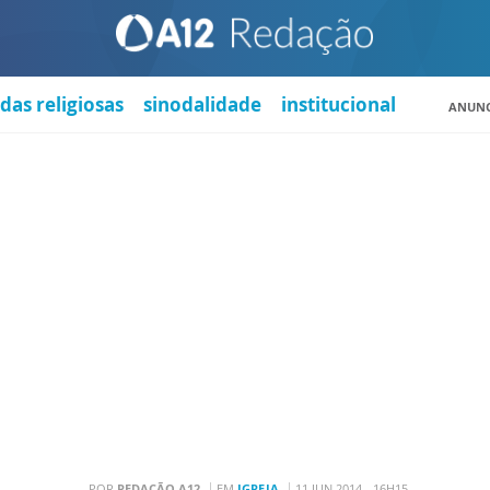
das religiosas
sinodalidade
institucional
ANUNC
POR
REDAÇÃO A12
EM
IGREJA
11 JUN 2014 - 16H15