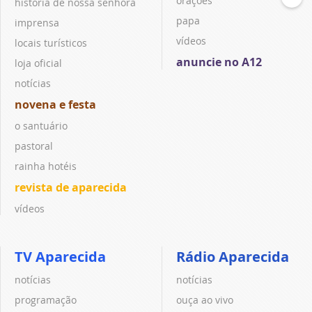
orações
história de nossa senhora
papa
imprensa
vídeos
locais turísticos
anuncie no A12
loja oficial
notícias
novena e festa
o santuário
pastoral
rainha hotéis
revista de aparecida
vídeos
TV Aparecida
Rádio Aparecida
notícias
notícias
programação
ouça ao vivo