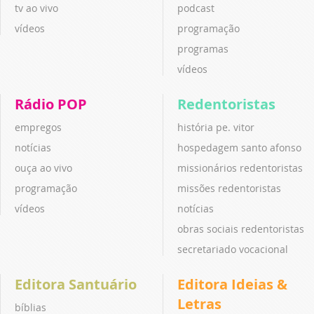
tv ao vivo
podcast
vídeos
programação
programas
vídeos
Rádio POP
Redentoristas
empregos
história pe. vitor
notícias
hospedagem santo afonso
ouça ao vivo
missionários redentoristas
programação
missões redentoristas
vídeos
notícias
obras sociais redentoristas
secretariado vocacional
Editora Santuário
Editora Ideias &
Letras
bíblias