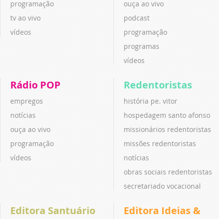
programação
ouça ao vivo
tv ao vivo
podcast
vídeos
programação
programas
vídeos
Rádio POP
Redentoristas
empregos
história pe. vitor
notícias
hospedagem santo afonso
ouça ao vivo
missionários redentoristas
programação
missões redentoristas
vídeos
notícias
obras sociais redentoristas
secretariado vocacional
Editora Santuário
Editora Ideias &