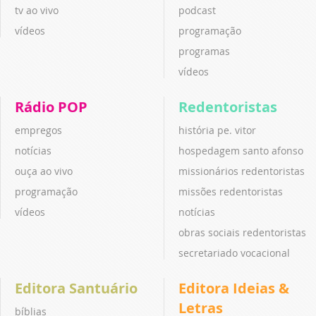
tv ao vivo
podcast
vídeos
programação
programas
vídeos
Rádio POP
Redentoristas
empregos
história pe. vitor
notícias
hospedagem santo afonso
ouça ao vivo
missionários redentoristas
programação
missões redentoristas
vídeos
notícias
obras sociais redentoristas
secretariado vocacional
Editora Santuário
Editora Ideias &
Letras
bíblias