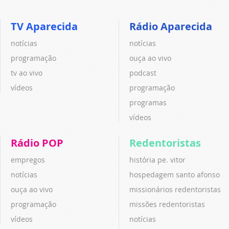
TV Aparecida
Rádio Aparecida
notícias
notícias
programação
ouça ao vivo
tv ao vivo
podcast
vídeos
programação
programas
vídeos
Rádio POP
Redentoristas
empregos
história pe. vitor
notícias
hospedagem santo afonso
ouça ao vivo
missionários redentoristas
programação
missões redentoristas
vídeos
notícias