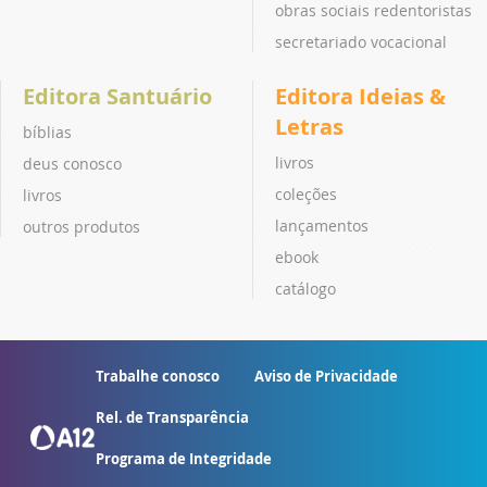
obras sociais redentoristas
secretariado vocacional
Editora Santuário
Editora Ideias &
Letras
bíblias
livros
deus conosco
coleções
livros
lançamentos
outros produtos
ebook
catálogo
Trabalhe conosco
Aviso de Privacidade
Rel. de Transparência
Programa de Integridade