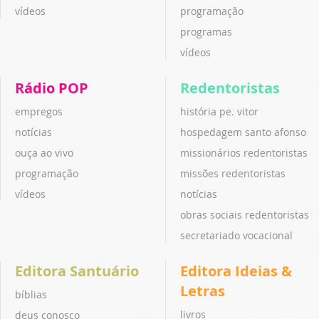
vídeos
programação
programas
vídeos
Rádio POP
Redentoristas
empregos
história pe. vitor
notícias
hospedagem santo afonso
ouça ao vivo
missionários redentoristas
programação
missões redentoristas
vídeos
notícias
obras sociais redentoristas
secretariado vocacional
Editora Santuário
Editora Ideias &
Letras
bíblias
livros
deus conosco