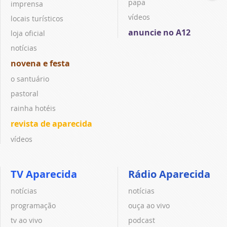
papa
imprensa
vídeos
locais turísticos
anuncie no A12
loja oficial
notícias
novena e festa
o santuário
pastoral
rainha hotéis
revista de aparecida
vídeos
TV Aparecida
Rádio Aparecida
notícias
notícias
programação
ouça ao vivo
tv ao vivo
podcast