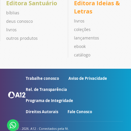
Editora Santuário
Editora Ideias &
Letras
bíblias
livros
deus conosco
coleções
livros
lançamentos
outros produtos
ebook
catálogo
Trabalhe conosco
Aviso de Privacidade
Rel. de Transparência
Programa de Integridade
Direitos Autorais
Fale Conosco
© 2007 - 2026. A12 - Conectados pela fé.