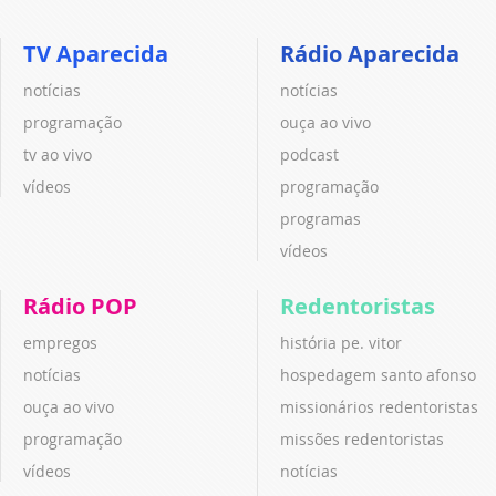
TV Aparecida
Rádio Aparecida
notícias
notícias
programação
ouça ao vivo
tv ao vivo
podcast
vídeos
programação
programas
vídeos
Rádio POP
Redentoristas
empregos
história pe. vitor
notícias
hospedagem santo afonso
ouça ao vivo
missionários redentoristas
programação
missões redentoristas
vídeos
notícias