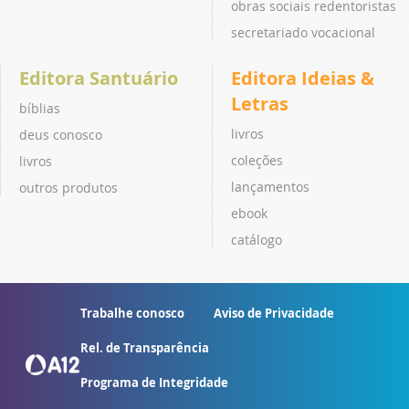
obras sociais redentoristas
secretariado vocacional
Editora Santuário
Editora Ideias &
Letras
bíblias
livros
deus conosco
coleções
livros
lançamentos
outros produtos
ebook
catálogo
Trabalhe conosco
Aviso de Privacidade
Rel. de Transparência
Programa de Integridade