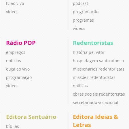
tv ao vivo
podcast
vídeos
programação
programas
vídeos
Rádio POP
Redentoristas
empregos
história pe. vitor
notícias
hospedagem santo afonso
ouça ao vivo
missionários redentoristas
programação
missões redentoristas
vídeos
notícias
obras sociais redentoristas
secretariado vocacional
Editora Santuário
Editora Ideias &
Letras
bíblias