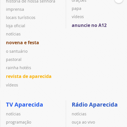
orações
história de nossa senhora
papa
imprensa
vídeos
locais turísticos
anuncie no A12
loja oficial
notícias
novena e festa
o santuário
pastoral
rainha hotéis
revista de aparecida
vídeos
TV Aparecida
Rádio Aparecida
notícias
notícias
programação
ouça ao vivo