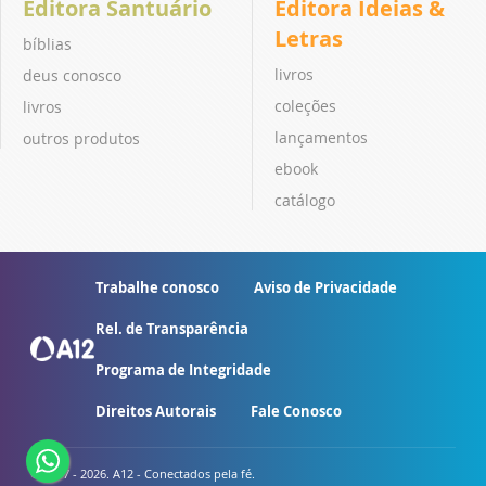
Editora Santuário
Editora Ideias &
Letras
bíblias
livros
deus conosco
coleções
livros
lançamentos
outros produtos
ebook
catálogo
Trabalhe conosco
Aviso de Privacidade
Rel. de Transparência
Programa de Integridade
Direitos Autorais
Fale Conosco
© 2007 - 2026. A12 - Conectados pela fé.