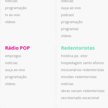
notícias
notícias
programação
ouça ao vivo
tv ao vivo
podcast
vídeos
programação
programas
vídeos
Rádio POP
Redentoristas
empregos
história pe. vitor
notícias
hospedagem santo afonso
ouça ao vivo
missionários redentoristas
programação
missões redentoristas
vídeos
notícias
obras sociais redentoristas
secretariado vocacional