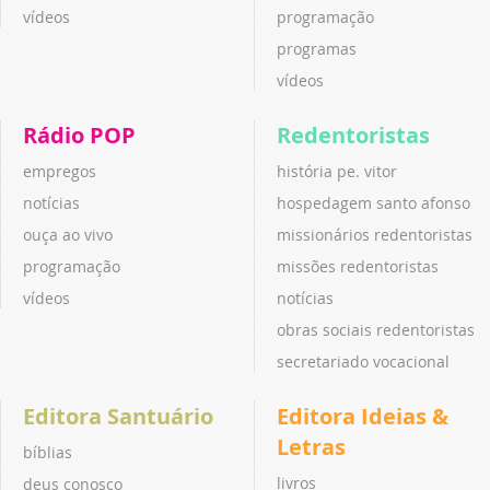
vídeos
programação
programas
vídeos
Rádio POP
Redentoristas
empregos
história pe. vitor
notícias
hospedagem santo afonso
ouça ao vivo
missionários redentoristas
programação
missões redentoristas
vídeos
notícias
obras sociais redentoristas
secretariado vocacional
Editora Santuário
Editora Ideias &
Letras
bíblias
livros
deus conosco