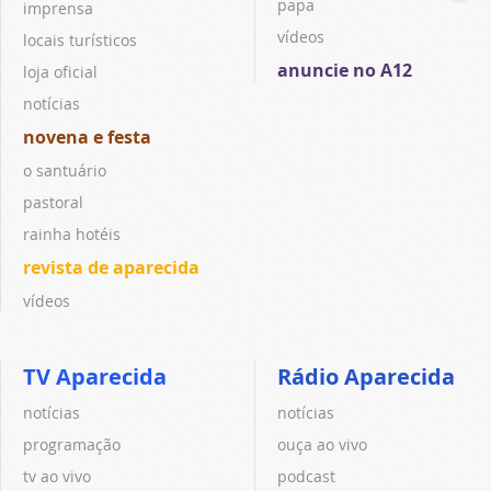
papa
imprensa
vídeos
locais turísticos
anuncie no A12
loja oficial
notícias
novena e festa
o santuário
pastoral
rainha hotéis
revista de aparecida
vídeos
TV Aparecida
Rádio Aparecida
notícias
notícias
programação
ouça ao vivo
tv ao vivo
podcast