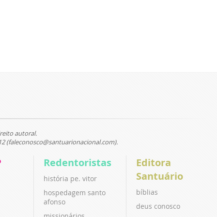
reito autoral.
12 (faleconosco@santuarionacional.com).
P
Redentoristas
Editora
Santuário
história pe. vitor
bíblias
hospedagem santo
afonso
deus conosco
missionários