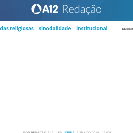
das religiosas
sinodalidade
institucional
ANUNC
POR
REDAÇÃO A12
EM
IGREJA
29 AGO 2014 - 17H01