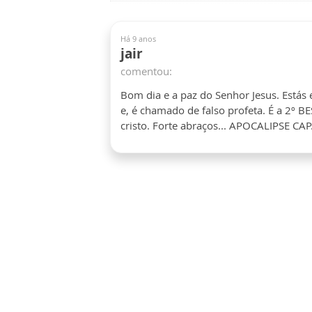
Há 9 anos
jair
comentou:
Bom dia e a paz do Senhor Jesus. Estás 
e, é chamado de falso profeta. É a 2º B
cristo. Forte abraços... APOCALIPSE CAP