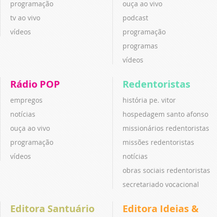
programação
ouça ao vivo
tv ao vivo
podcast
vídeos
programação
programas
vídeos
Rádio POP
Redentoristas
empregos
história pe. vitor
notícias
hospedagem santo afonso
ouça ao vivo
missionários redentoristas
programação
missões redentoristas
vídeos
notícias
obras sociais redentoristas
secretariado vocacional
Editora Santuário
Editora Ideias &