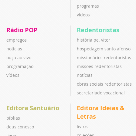
programas
vídeos
Rádio POP
Redentoristas
empregos
história pe. vitor
notícias
hospedagem santo afonso
ouça ao vivo
missionários redentoristas
programação
missões redentoristas
vídeos
notícias
obras sociais redentoristas
secretariado vocacional
Editora Santuário
Editora Ideias &
Letras
bíblias
livros
deus conosco
coleções
livros