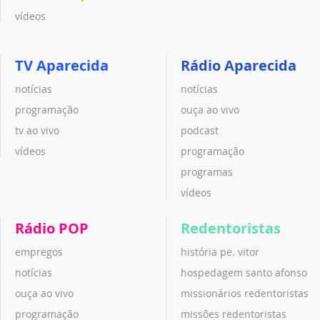
vídeos
TV Aparecida
Rádio Aparecida
notícias
notícias
programação
ouça ao vivo
tv ao vivo
podcast
vídeos
programação
programas
vídeos
Rádio POP
Redentoristas
empregos
história pe. vitor
notícias
hospedagem santo afonso
ouça ao vivo
missionários redentoristas
programação
missões redentoristas