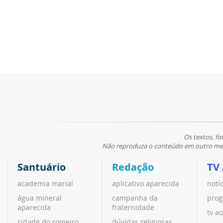
Os textos, fo
Não reproduza o conteúdo em outro meio
Santuário
Redação
TV
academia marial
aplicativo aparecida
notí
água mineral
campanha da
prog
aparecida
fraternidade
tv ao
cidade do romeiro
dúvidas religiosas