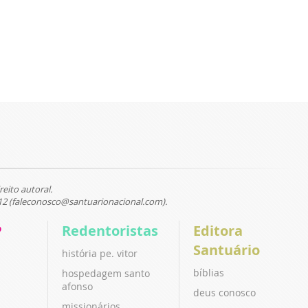
reito autoral.
12 (faleconosco@santuarionacional.com).
P
Redentoristas
Editora
Santuário
história pe. vitor
bíblias
hospedagem santo
afonso
deus conosco
missionários