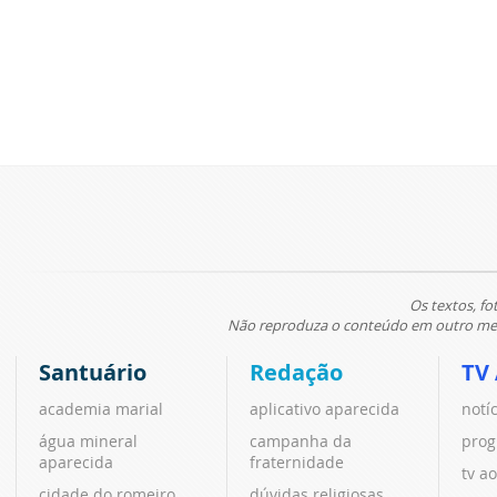
Os textos, fo
Não reproduza o conteúdo em outro meio
Santuário
Redação
TV
academia marial
aplicativo aparecida
notí
água mineral
campanha da
prog
aparecida
fraternidade
tv ao
cidade do romeiro
dúvidas religiosas