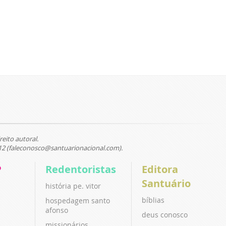
reito autoral.
12 (faleconosco@santuarionacional.com).
P
Redentoristas
Editora
Santuário
história pe. vitor
bíblias
hospedagem santo
afonso
deus conosco
missionários