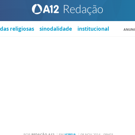
das religiosas
sinodalidade
institucional
ANUNC
POR
REDAÇÃO A12
EM
IGREJA
08 NOV 2014 - 08H03