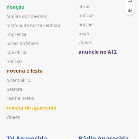
doação
libras
notícias
família dos devotos
orações
história de nossa senhora
papa
imprensa
vídeos
locais turísticos
anuncie no A12
loja oficial
notícias
novena e festa
o santuário
pastoral
rainha hotéis
revista de aparecida
vídeos
TV Aparecida
Rádio Aparecida