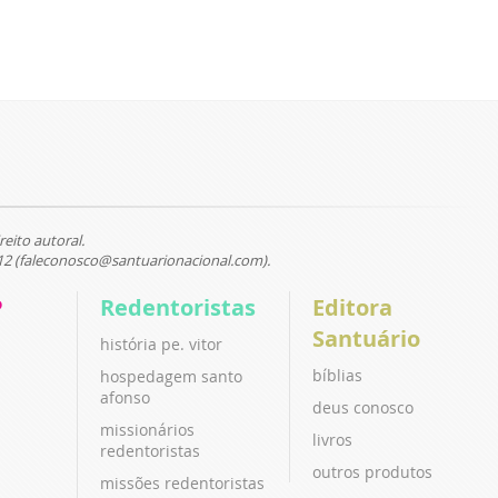
reito autoral.
12 (faleconosco@santuarionacional.com).
P
Redentoristas
Editora
Santuário
história pe. vitor
bíblias
hospedagem santo
afonso
deus conosco
missionários
livros
redentoristas
outros produtos
missões redentoristas