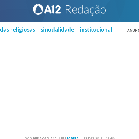
das religiosas
sinodalidade
institucional
ANUNC
POR
REDAÇÃO A12
EM
IGREJA
13 DEZ 2013 - 13H04