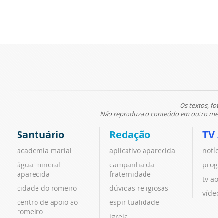
Os textos, fo
Não reproduza o conteúdo em outro meio
Santuário
Redação
TV
academia marial
aplicativo aparecida
notí
água mineral
campanha da
prog
aparecida
fraternidade
tv ao
cidade do romeiro
dúvidas religiosas
víde
centro de apoio ao
espiritualidade
romeiro
igreja