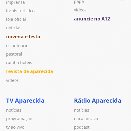
papa
imprensa
vídeos
locais turísticos
anuncie no A12
loja oficial
notícias
novena e festa
o santuário
pastoral
rainha hotéis
revista de aparecida
vídeos
TV Aparecida
Rádio Aparecida
notícias
notícias
programação
ouça ao vivo
tv ao vivo
podcast