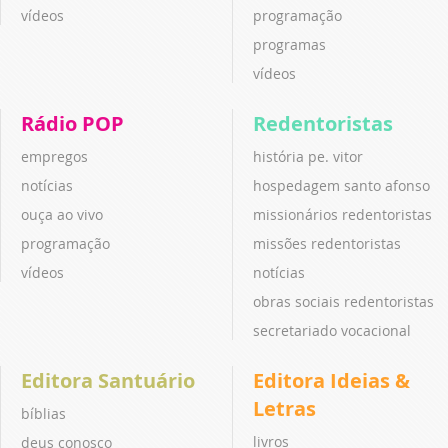
vídeos
programação
programas
vídeos
Rádio POP
Redentoristas
empregos
história pe. vitor
notícias
hospedagem santo afonso
ouça ao vivo
missionários redentoristas
programação
missões redentoristas
vídeos
notícias
obras sociais redentoristas
secretariado vocacional
Editora Santuário
Editora Ideias &
Letras
bíblias
livros
deus conosco