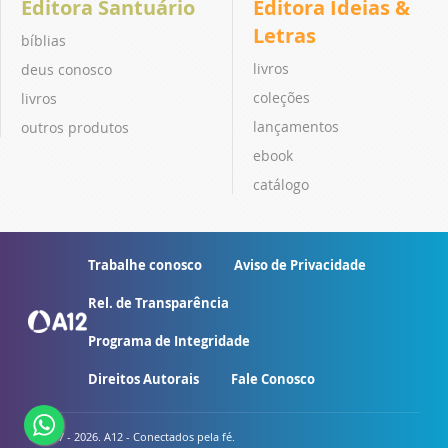
Editora Santuário
Editora Ideias &
Letras
bíblias
livros
deus conosco
coleções
livros
lançamentos
outros produtos
ebook
catálogo
Trabalhe conosco
Aviso de Privacidade
Rel. de Transparência
Programa de Integridade
Direitos Autorais
Fale Conosco
© 2007 - 2026. A12 - Conectados pela fé.