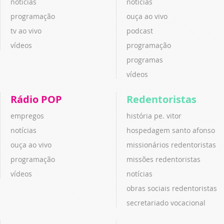
notícias
notícias
programação
ouça ao vivo
tv ao vivo
podcast
vídeos
programação
programas
vídeos
Rádio POP
Redentoristas
empregos
história pe. vitor
notícias
hospedagem santo afonso
ouça ao vivo
missionários redentoristas
programação
missões redentoristas
vídeos
notícias
obras sociais redentoristas
secretariado vocacional