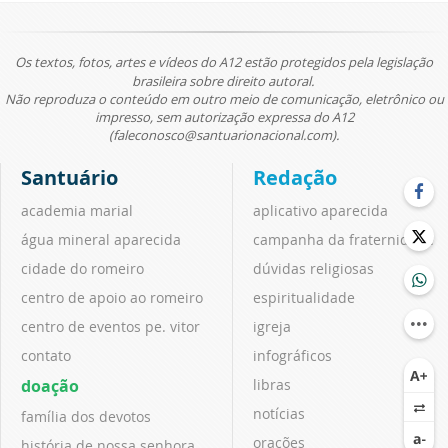
Os textos, fotos, artes e vídeos do A12 estão protegidos pela legislação
brasileira sobre direito autoral.
Não reproduza o conteúdo em outro meio de comunicação, eletrônico ou
impresso, sem autorização expressa do A12
(faleconosco@santuarionacional.com).
Santuário
Redação
academia marial
aplicativo aparecida
água mineral aparecida
campanha da fraternidade
cidade do romeiro
dúvidas religiosas
centro de apoio ao romeiro
espiritualidade
centro de eventos pe. vitor
igreja
contato
infográficos
doação
libras
notícias
família dos devotos
orações
história de nossa senhora