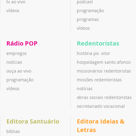
tv ao vivo
podcast
vídeos
programação
programas
vídeos
Rádio POP
Redentoristas
empregos
história pe. vitor
notícias
hospedagem santo afonso
ouça ao vivo
missionários redentoristas
programação
missões redentoristas
vídeos
notícias
obras sociais redentoristas
secretariado vocacional
Editora Santuário
Editora Ideias &
Letras
bíblias