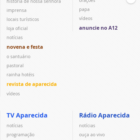
orações
história de nossa senhora
papa
imprensa
vídeos
locais turísticos
anuncie no A12
loja oficial
notícias
novena e festa
o santuário
pastoral
rainha hotéis
revista de aparecida
vídeos
TV Aparecida
Rádio Aparecida
notícias
notícias
programação
ouça ao vivo