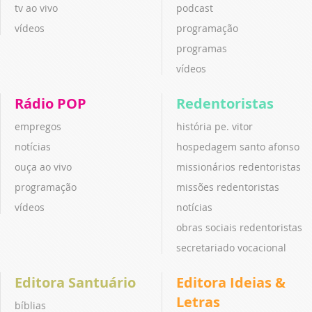
tv ao vivo
podcast
vídeos
programação
programas
vídeos
Rádio POP
Redentoristas
empregos
história pe. vitor
notícias
hospedagem santo afonso
ouça ao vivo
missionários redentoristas
programação
missões redentoristas
vídeos
notícias
obras sociais redentoristas
secretariado vocacional
Editora Santuário
Editora Ideias &
Letras
bíblias