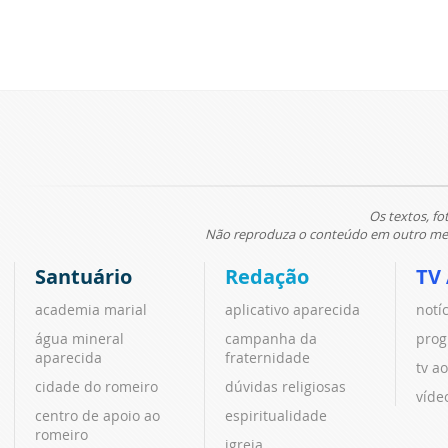
Os textos, fo
Não reproduza o conteúdo em outro meio
Santuário
Redação
TV
academia marial
aplicativo aparecida
notí
água mineral
campanha da
prog
aparecida
fraternidade
tv ao
cidade do romeiro
dúvidas religiosas
víde
centro de apoio ao
espiritualidade
romeiro
igreja