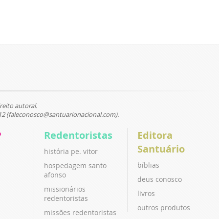
reito autoral.
12 (faleconosco@santuarionacional.com).
P
Redentoristas
Editora
Santuário
história pe. vitor
bíblias
hospedagem santo
afonso
deus conosco
missionários
livros
redentoristas
outros produtos
missões redentoristas