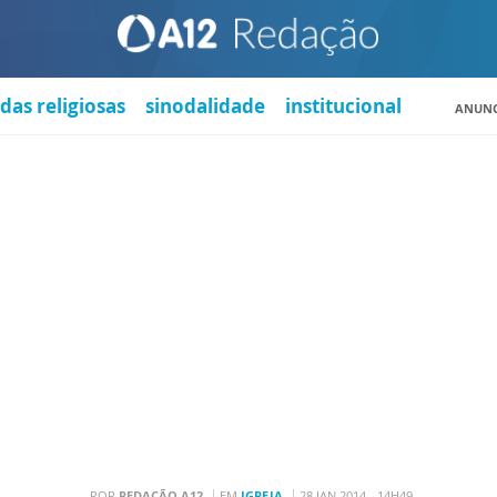
das religiosas
sinodalidade
institucional
ANUNC
POR
REDAÇÃO A12
EM
IGREJA
28 JAN 2014 - 14H49