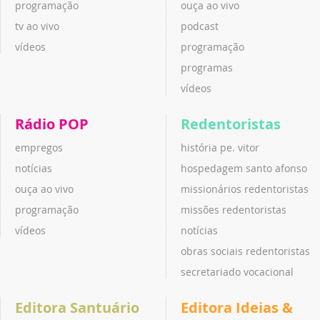
programação
ouça ao vivo
tv ao vivo
podcast
vídeos
programação
programas
vídeos
Rádio POP
Redentoristas
empregos
história pe. vitor
notícias
hospedagem santo afonso
ouça ao vivo
missionários redentoristas
programação
missões redentoristas
vídeos
notícias
obras sociais redentoristas
secretariado vocacional
Editora Santuário
Editora Ideias &