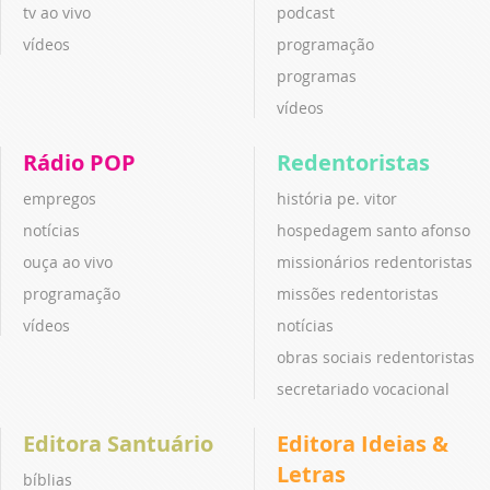
tv ao vivo
podcast
vídeos
programação
programas
vídeos
Rádio POP
Redentoristas
empregos
história pe. vitor
notícias
hospedagem santo afonso
ouça ao vivo
missionários redentoristas
programação
missões redentoristas
vídeos
notícias
obras sociais redentoristas
secretariado vocacional
Editora Santuário
Editora Ideias &
Letras
bíblias