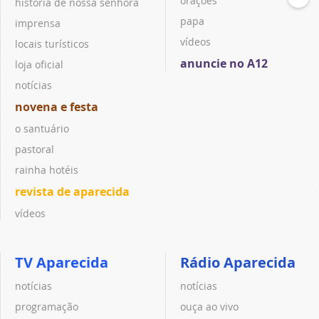
orações
história de nossa senhora
papa
imprensa
vídeos
locais turísticos
anuncie no A12
loja oficial
notícias
novena e festa
o santuário
pastoral
rainha hotéis
revista de aparecida
vídeos
TV Aparecida
Rádio Aparecida
notícias
notícias
programação
ouça ao vivo