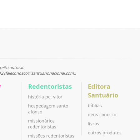
reito autoral.
12 (faleconosco@santuarionacional.com).
P
Redentoristas
Editora
Santuário
história pe. vitor
bíblias
hospedagem santo
afonso
deus conosco
missionários
livros
redentoristas
outros produtos
missões redentoristas