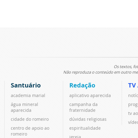
Os textos, fo
Não reproduza o conteúdo em outro meio
Santuário
Redação
TV
academia marial
aplicativo aparecida
notí
água mineral
campanha da
prog
aparecida
fraternidade
tv ao
cidade do romeiro
dúvidas religiosas
víde
centro de apoio ao
espiritualidade
romeiro
igreja