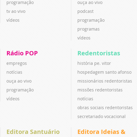
programação
ouça ao vivo
tv ao vivo
podcast
vídeos
programação
programas
vídeos
Rádio POP
Redentoristas
empregos
história pe. vitor
notícias
hospedagem santo afonso
ouça ao vivo
missionários redentoristas
programação
missões redentoristas
vídeos
notícias
obras sociais redentoristas
secretariado vocacional
Editora Santuário
Editora Ideias &