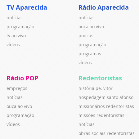
TV Aparecida
Rádio Aparecida
notícias
notícias
programação
ouça ao vivo
tv ao vivo
podcast
vídeos
programação
programas
vídeos
Rádio POP
Redentoristas
empregos
história pe. vitor
notícias
hospedagem santo afonso
ouça ao vivo
missionários redentoristas
programação
missões redentoristas
vídeos
notícias
obras sociais redentoristas