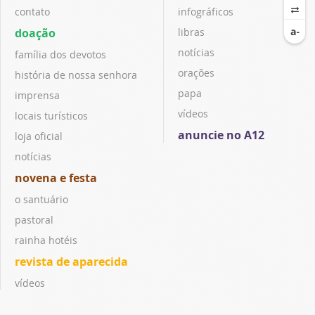
contato
infográficos
doação
libras
notícias
família dos devotos
orações
história de nossa senhora
papa
imprensa
vídeos
locais turísticos
anuncie no A12
loja oficial
notícias
novena e festa
o santuário
pastoral
rainha hotéis
revista de aparecida
vídeos