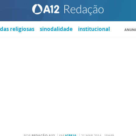
das religiosas
sinodalidade
institucional
ANUNC
POR
REDAÇÃO A12
EM
IGREJA
21 MAR 2014 - 15H49