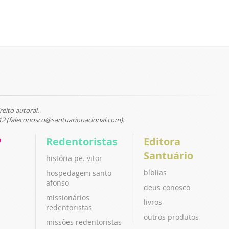
reito autoral.
12 (faleconosco@santuarionacional.com).
P
Redentoristas
Editora
Santuário
história pe. vitor
bíblias
hospedagem santo
afonso
deus conosco
missionários
livros
redentoristas
outros produtos
missões redentoristas