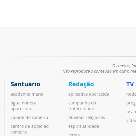
Os textos, fo
Não reproduza o conteúdo em outro meio
Santuário
Redação
TV
academia marial
aplicativo aparecida
notí
água mineral
campanha da
prog
aparecida
fraternidade
tv ao
cidade do romeiro
dúvidas religiosas
víde
centro de apoio ao
espiritualidade
romeiro
igreja