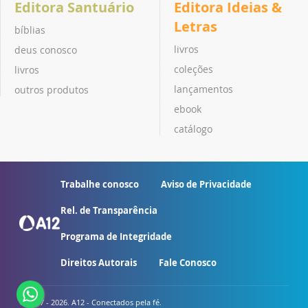
Editora Santuário
Editora Ideias &
Letras
bíblias
livros
deus conosco
coleções
livros
lançamentos
outros produtos
ebook
catálogo
Trabalhe conosco
Aviso de Privacidade
Rel. de Transparência
Programa de Integridade
Direitos Autorais
Fale Conosco
© 2007 - 2026. A12 - Conectados pela fé.