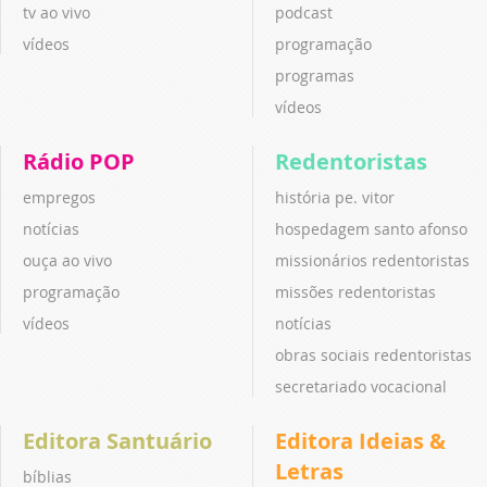
tv ao vivo
podcast
vídeos
programação
programas
vídeos
Rádio POP
Redentoristas
empregos
história pe. vitor
notícias
hospedagem santo afonso
ouça ao vivo
missionários redentoristas
programação
missões redentoristas
vídeos
notícias
obras sociais redentoristas
secretariado vocacional
Editora Santuário
Editora Ideias &
Letras
bíblias