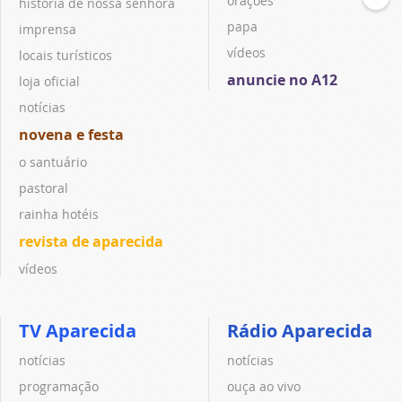
orações
história de nossa senhora
papa
imprensa
vídeos
locais turísticos
anuncie no A12
loja oficial
notícias
novena e festa
o santuário
pastoral
rainha hotéis
revista de aparecida
vídeos
TV Aparecida
Rádio Aparecida
notícias
notícias
programação
ouça ao vivo