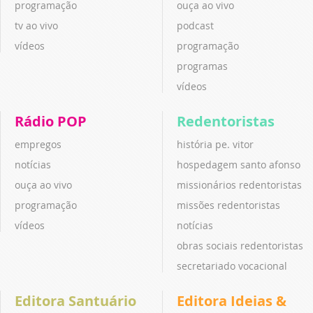
programação
ouça ao vivo
tv ao vivo
podcast
vídeos
programação
programas
vídeos
Rádio POP
Redentoristas
empregos
história pe. vitor
notícias
hospedagem santo afonso
ouça ao vivo
missionários redentoristas
programação
missões redentoristas
vídeos
notícias
obras sociais redentoristas
secretariado vocacional
Editora Santuário
Editora Ideias &