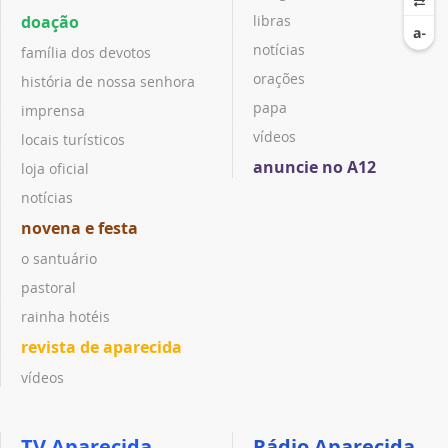
doação
libras
notícias
família dos devotos
orações
história de nossa senhora
papa
imprensa
vídeos
locais turísticos
anuncie no A12
loja oficial
notícias
novena e festa
o santuário
pastoral
rainha hotéis
revista de aparecida
vídeos
TV Aparecida
Rádio Aparecida