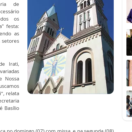
aria de
cessário
odos os
" festa:
vendo as
s setores
 Irati,
 variadas
e Nossa
uscamos
”, relata
ecretaria
 Basílio
eça no domingo (07) com missa, e na segunda (08)