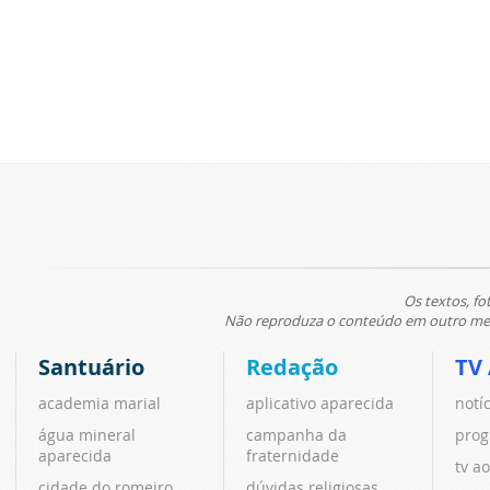
Os textos, fo
Não reproduza o conteúdo em outro meio
Santuário
Redação
TV
academia marial
aplicativo aparecida
notí
água mineral
campanha da
prog
aparecida
fraternidade
tv ao
cidade do romeiro
dúvidas religiosas