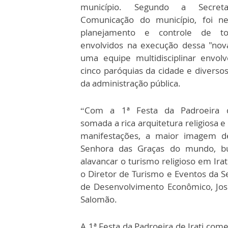
município. Segundo a Secret
Comunicação do município, foi ne
planejamento e controle de t
envolvidos na execução dessa "nova
uma equipe multidisciplinar envol
cinco paróquias da cidade e diverso
da administração pública.
“Com a 1ª Festa da Padroeira de
somada a rica arquitetura religiosa e
manifestações, a maior imagem d
Senhora das Graças do mundo, b
alavancar o turismo religioso em Irati
o Diretor de Turismo e Eventos da S
de Desenvolvimento Econômico, José
Salomão.
A 1ª Festa da Padroeira de Irati com