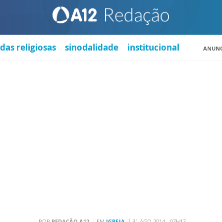
das religiosas
sinodalidade
institucional
ANUNC
POR
REDAÇÃO A12
EM
IGREJA
31 AGO 2014 - 07H17