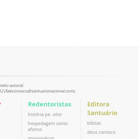
reito autoral.
12 (faleconosco@santuarionacional.com).
P
Redentoristas
Editora
Santuário
história pe. vitor
bíblias
hospedagem santo
afonso
deus conosco
missionários