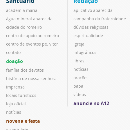
Santuário
Redação
academia marial
aplicativo aparecida
água mineral aparecida
campanha da fraternidade
cidade do romeiro
dúvidas religiosas
centro de apoio ao romeiro
espiritualidade
centro de eventos pe. vitor
igreja
contato
infográficos
doação
libras
notícias
família dos devotos
orações
história de nossa senhora
papa
imprensa
vídeos
locais turísticos
anuncie no A12
loja oficial
notícias
novena e festa
o santuário