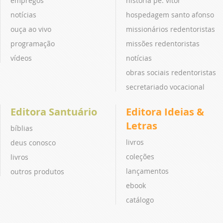
empregos
história pe. vitor
notícias
hospedagem santo afonso
ouça ao vivo
missionários redentoristas
programação
missões redentoristas
vídeos
notícias
obras sociais redentoristas
secretariado vocacional
Editora Santuário
Editora Ideias &
Letras
bíblias
livros
deus conosco
coleções
livros
lançamentos
outros produtos
ebook
catálogo