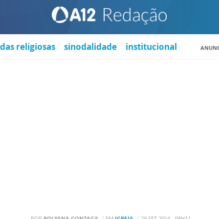
das religiosas
sinodalidade
institucional
ANUNC
POR
POLYANA GONZAGA
EM
IGREJA
29 SET 2014 - 08H11