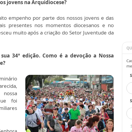
os jovens na Arquidiocese?
to empenho por parte dos nossos jovens e das
 mais presentes nos momentos diocesanos e no
esceu muito após a criação do Setor Juventude da
QU
 sua 34ª edição. Como é a devoção a Nossa
Cad
e?
me
minário
recida,
 nossa
ue foi
S
iliares
Senhora