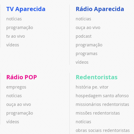
TV Aparecida
Rádio Aparecida
notícias
notícias
programação
ouça ao vivo
tv ao vivo
podcast
vídeos
programação
programas
vídeos
Rádio POP
Redentoristas
empregos
história pe. vitor
notícias
hospedagem santo afonso
ouça ao vivo
missionários redentoristas
programação
missões redentoristas
vídeos
notícias
obras sociais redentoristas