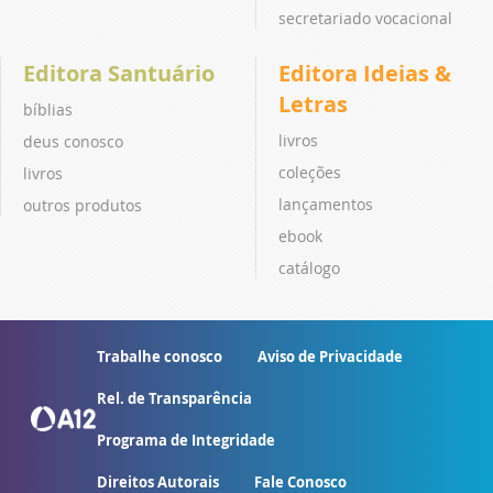
secretariado vocacional
Editora Santuário
Editora Ideias &
Letras
bíblias
livros
deus conosco
coleções
livros
lançamentos
outros produtos
ebook
catálogo
Trabalhe conosco
Aviso de Privacidade
Rel. de Transparência
Programa de Integridade
Direitos Autorais
Fale Conosco