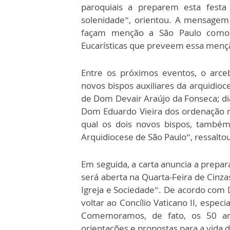
paroquiais a preparem esta fest
solenidade”, orientou. A mensagem
façam menção a São Paulo como “
Eucarísticas que preveem essa menç
Entre os próximos eventos, o arce
novos bispos auxiliares da arquidioc
de Dom Devair Araújo da Fonseca; dia
Dom Eduardo Vieira dos ordenação na 
qual os dois novos bispos, também
Arquidiocese de São Paulo”, ressalto
Em seguida, a carta anuncia a prepa
será aberta na Quarta-Feira de Cinza
Igreja e Sociedade”. De acordo com
voltar ao Concílio Vaticano II, espe
Comemoramos, de fato, os 50 anos
orientações e propostas para a vida d