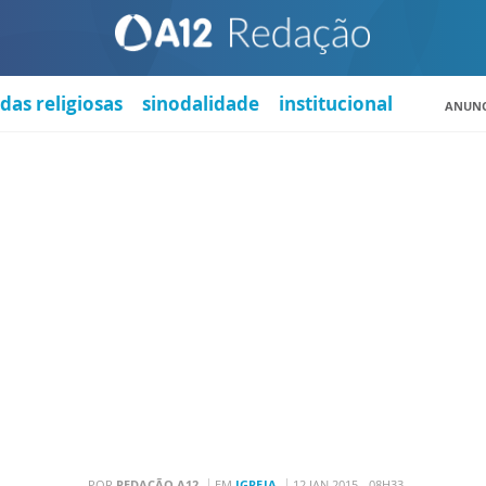
das religiosas
sinodalidade
institucional
ANUNC
POR
REDAÇÃO A12
EM
IGREJA
12 JAN 2015 - 08H33