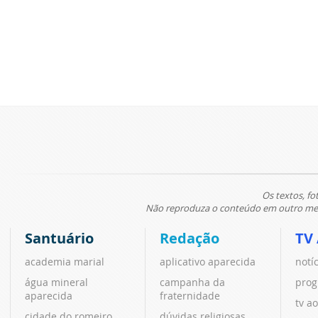
Os textos, fo
Não reproduza o conteúdo em outro meio
Santuário
Redação
TV
academia marial
aplicativo aparecida
notí
água mineral
campanha da
prog
aparecida
fraternidade
tv ao
cidade do romeiro
dúvidas religiosas