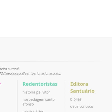
reito autoral.
12 (faleconosco@santuarionacional.com).
P
Redentoristas
Editora
Santuário
história pe. vitor
bíblias
hospedagem santo
afonso
deus conosco
missionários