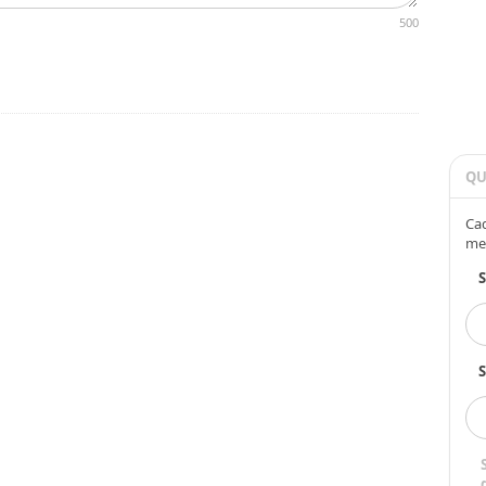
500
QU
Cad
me
S