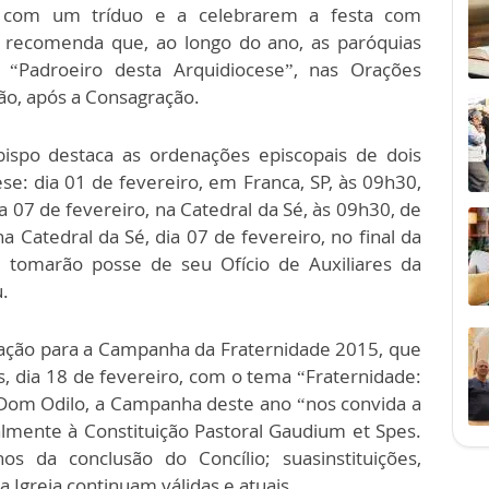
a com um tríduo e a celebrarem a festa com
 recomenda que, ao longo do ano, as paróquias
Padroeiro desta Arquidiocese”, nas Orações
ão, após a Consagração.
bispo destaca as ordenações episcopais de dois
ese: dia 01 de fevereiro, em Franca, SP, às 09h30,
 07 de fevereiro, na Catedral da Sé, às 09h30, de
Catedral da Sé, dia 07 de fevereiro, no final da
 tomarão posse de seu Ofício de Auxiliares da
u.
ração para a Campanha da Fraternidade 2015, que
s, dia 18 de fevereiro, com o tema “Fraternidade:
 Dom Odilo, a Campanha deste ano “nos convida a
cialmente à Constituição Pastoral Gaudium et Spes.
 da conclusão do Concílio; suasinstituições,
a Igreja continuam válidas e atuais.