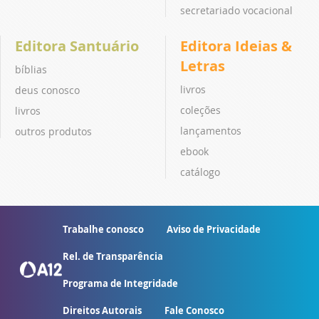
secretariado vocacional
Editora Santuário
Editora Ideias &
Letras
bíblias
livros
deus conosco
coleções
livros
lançamentos
outros produtos
ebook
catálogo
Trabalhe conosco
Aviso de Privacidade
Rel. de Transparência
Programa de Integridade
Direitos Autorais
Fale Conosco