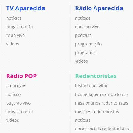
TV Aparecida
Rádio Aparecida
notícias
notícias
programação
ouça ao vivo
tv ao vivo
podcast
vídeos
programação
programas
vídeos
Rádio POP
Redentoristas
empregos
história pe. vitor
notícias
hospedagem santo afonso
ouça ao vivo
missionários redentoristas
programação
missões redentoristas
vídeos
notícias
obras sociais redentoristas